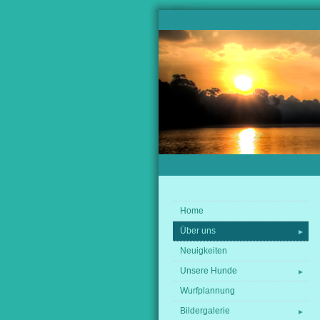
Home
Über uns
►
Neuigkeiten
Unsere Hunde
►
Wurfplannung
Bildergalerie
►