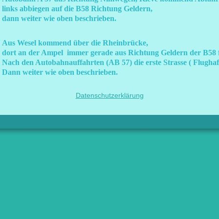
links abbiegen auf die B58 Richtung Geldern,
dann weiter wie oben beschrieben.
Aus Wesel kommend über die Rheinbrücke,
dort an der Ampel immer gerade aus Richtung Geldern der B58 f
Nach den Autobahnauffahrten (AB 57) die erste Strasse ( Flughaf
Dann weiter wie oben beschrieben.
Datenschutzerklärung