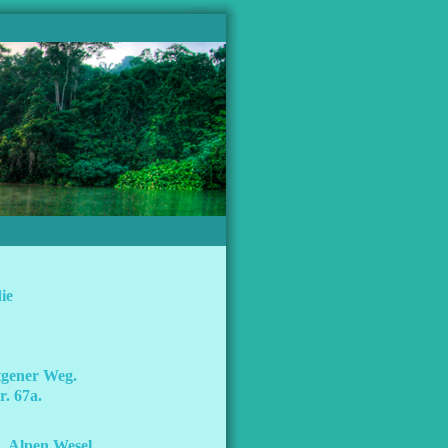
ie
tgener Weg.
r. 67a.
 Alpen,
Wesel